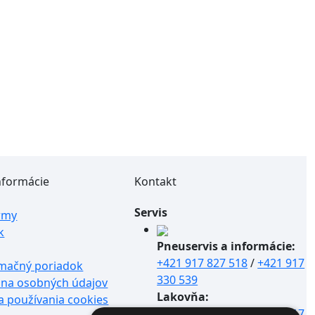
informácie
Kontakt
Servis
irmy
k
Pneuservis a informácie:
+421 917 827 518
/
+421 917
mačný poriadok
330 539
na osobných údajov
Lakovňa:
a používania cookies
+421 917 975 758
/
+421 917