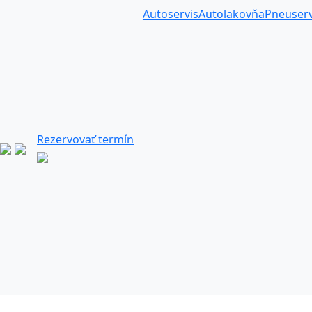
Autoservis
Autolakovňa
Pneuserv
Rezervovať termín