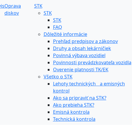
is
Oprava
STK
diskov
STK
STK
FAQ
Dôležité informácie
Prehľad predpisov a zákonov
Druhy a obsah lekárničiek
Povinná výbava vozidiel
Povinnosti prevádzkovateľa vozidla
Overenie platnosti TK/EK
Všetko o STK
Lehoty technických a emisných
kontrol
Ako sa pripraviť na STK?
Ako prebieha STK?
Emisná kontrola
Technická kontrola