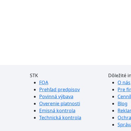
STK
Dôležité 
FQA
O nás
Prehľad predpisov
Pre f
Povinná výbava
Cenní
Overenie platnosti
Blog
Emisná kontrola
Rekla
Technická kontrola
Ochra
Správ