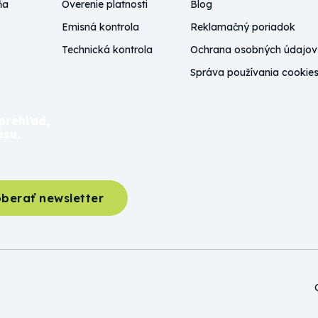
ňa
Overenie platnosti
Blog
Emisná kontrola
Reklamačný poriadok
Technická kontrola
Ochrana osobných údajov
Správa používania cookie
prehľad,
esu.
berať newsletter