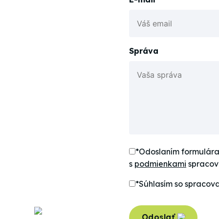
+421 917 330 539
89
Správa
4 655
06
*Odoslaním formulára
s
podmienkami
spracov
*Súhlasím so spracov
Odoslať