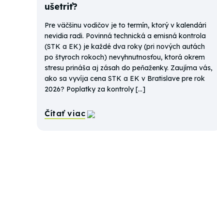
ušetriť?
Pre väčšinu vodičov je to termín, ktorý v kalendári
nevidia radi. Povinná technická a emisná kontrola
(STK a EK) je každé dva roky (pri nových autách
po štyroch rokoch) nevyhnutnosťou, ktorá okrem
stresu prináša aj zásah do peňaženky. Zaujíma vás,
ako sa vyvíja cena STK a EK v Bratislave pre rok
2026? Poplatky za kontroly […]
Čítať viac