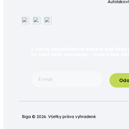
Autolakov
S naším newsletterom budete mať vždy 
čo vaše auto potrebuje – včas a bez str
Odo
Biga © 2026. Všetky práva vyhradené.