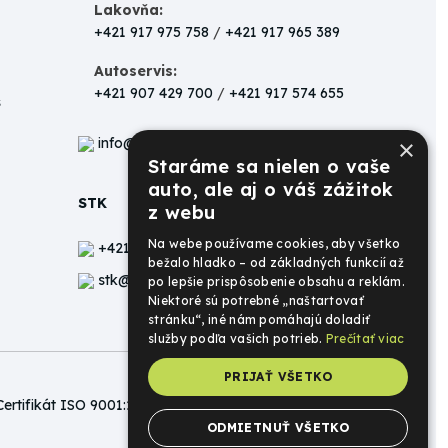
Lakovňa:
+421 917 975 758
/
+421 917 965 389
Autoservis:
+421 907 429 700
/
+421 917 574 655
s
info@biga.sk
×
Staráme sa nielen o vaše
auto, ale aj o váš zážitok
STK
z webu
Na webe používame cookies, aby všetko
+421 905 455 405
bežalo hladko – od základných funkcií až
stk@biga.sk
po lepšie prispôsobenie obsahu a reklám.
Niektoré sú potrebné „naštartovať
stránku“, iné nám pomáhajú doladiť
služby podľa vašich potrieb.
Prečítať viac
PRIJAŤ VŠETKO
Certifikát ISO 9001:2015
Certifikát ISO 14001:2015
ODMIETNUŤ VŠETKO