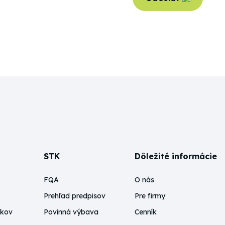
LinkedIn
STK
Dôležité informácie
FQA
O nás
Prehľad predpisov
Pre firmy
skov
Povinná výbava
Cenník