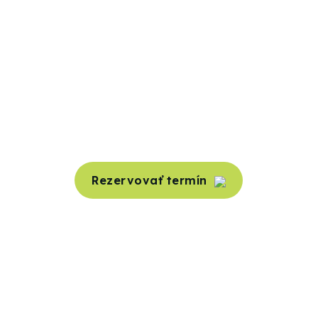
Objednanie termínu
Garantujeme skoré termíny aj počas najrušnejšej sezóny.
Rezervovať termín