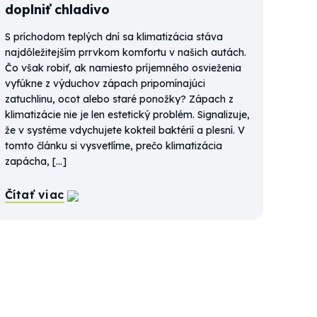
doplniť chladivo
S príchodom teplých dní sa klimatizácia stáva
najdôležitejším prrvkom komfortu v našich autách.
Čo však robiť, ak namiesto príjemného osvieženia
vyfúkne z výduchov zápach pripomínajúci
zatuchlinu, ocot alebo staré ponožky? Zápach z
klimatizácie nie je len estetický problém. Signalizuje,
že v systéme vdychujete kokteil baktérií a plesní. V
tomto článku si vysvetlíme, prečo klimatizácia
zapácha, […]
Čítať viac