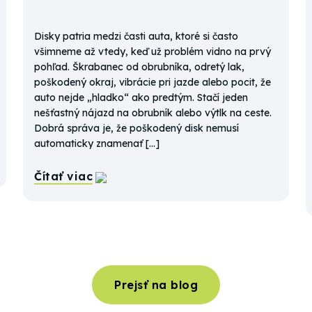
Disky patria medzi časti auta, ktoré si často
všimneme až vtedy, keď už problém vidno na prvý
pohľad. Škrabanec od obrubníka, odretý lak,
poškodený okraj, vibrácie pri jazde alebo pocit, že
auto nejde „hladko“ ako predtým. Stačí jeden
nešťastný nájazd na obrubník alebo výtlk na ceste.
Dobrá správa je, že poškodený disk nemusí
automaticky znamenať […]
Čítať viac
Prejsť na blog