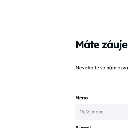
Máte záuje
Neváhajte sa nám ozva
Meno
E-mail