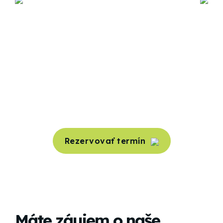
Objednanie termínu
Garantujeme skoré termíny aj počas
najrušnejšej sezóny.
Rezervovať termín
Máte záujem o naše