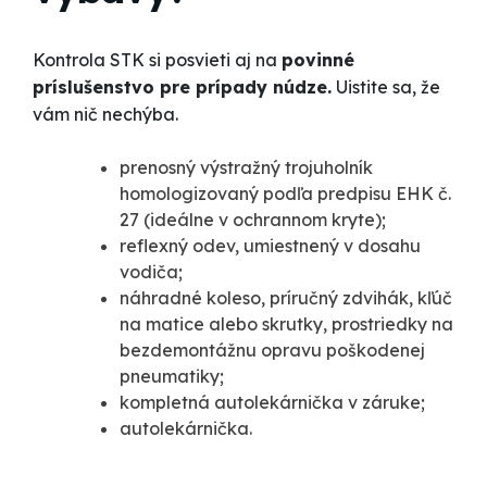
Kontrola STK si posvieti aj na
povinné
príslušenstvo pre prípady núdze.
Uistite sa, že
vám nič nechýba.
prenosný výstražný trojuholník
homologizovaný podľa predpisu EHK č.
27 (ideálne v ochrannom kryte);
reflexný odev, umiestnený v dosahu
vodiča;
náhradné koleso, príručný zdvihák, kľúč
na matice alebo skrutky, prostriedky na
bezdemontážnu opravu poškodenej
pneumatiky;
kompletná autolekárnička v záruke;
autolekárnička.