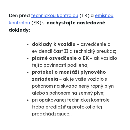
Deň pred
technickou kontrolou
(TK) a
emisnou
kontrolou
(EK) si
nachystajte nasledovné
doklady:
doklady k vozidlu
– osvedčenie o
evidencii časť II a technický preukaz;
platné osvedčenie o EK
– ak vozidlo
tejto povinnosti podlieha;
protokol o montáži plynového
zariadenia
– ak je vaše vozidlo s
pohonom na skvapalnený ropný plyn
alebo s pohonom na zemný plyn;
pri opakovanej technickej kontrole
treba predložiť aj protokol o tej
predchádzajúcej.