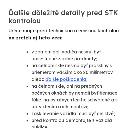
Ďalšie dôležité detaily pred STK
kontrolou
Určite majte pred technickou a emisnou kontrolou
na zreteli aj tieto veci:
v zornom poli vodiča nesmú byť
umiestnené žiadne predmety;
na čelnom skle nesmú byť praskliny s
priemerom väčším ako 20 milimetrov
alebo
ďalšie poškodenia
;
na čelnom skle, ani na predných
bočných oknách by nemali byť tieniace
fólie, na ostatných len tie schválené a s
potvrdením o ich montáži;
zasklievanie vozidla musí byť celistvé;
pred kontrolou demontujte z vozidla
puklice;