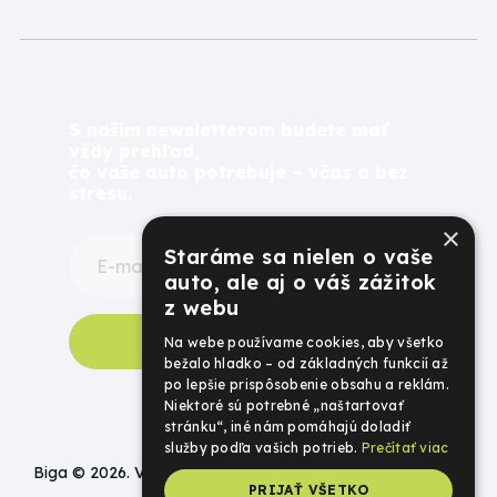
S naším newsletterom budete mať
vždy prehľad,
čo vaše auto potrebuje – včas a bez
stresu.
×
Staráme sa nielen o vaše
auto, ale aj o váš zážitok
z webu
Odoberať newsletter
Na webe používame cookies, aby všetko
bežalo hladko – od základných funkcií až
po lepšie prispôsobenie obsahu a reklám.
Niektoré sú potrebné „naštartovať
stránku“, iné nám pomáhajú doladiť
služby podľa vašich potrieb.
Prečítať viac
Biga © 2026. Všetky práva vyhradené.
PRIJAŤ VŠETKO