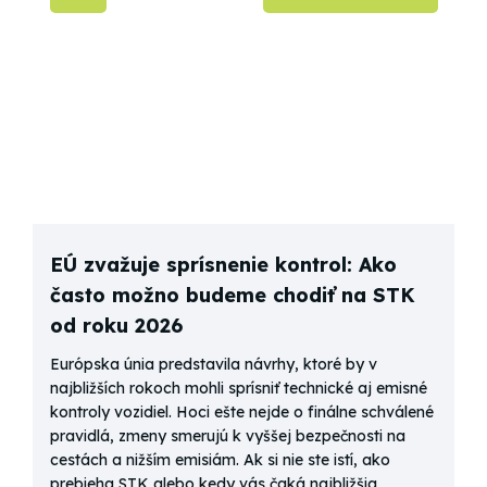
EÚ zvažuje sprísnenie kontrol: Ako
často možno budeme chodiť na STK
od roku 2026
Európska únia predstavila návrhy, ktoré by v
najbližších rokoch mohli sprísniť technické aj emisné
kontroly vozidiel. Hoci ešte nejde o finálne schválené
pravidlá, zmeny smerujú k vyššej bezpečnosti na
cestách a nižším emisiám. Ak si nie ste istí, ako
prebieha STK alebo kedy vás čaká najbližšia