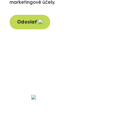
marketingové účely.
Odoslať
Kontaktné údaje
E-mail
stk@biga.sk
/
info@biga.sk
Mobil