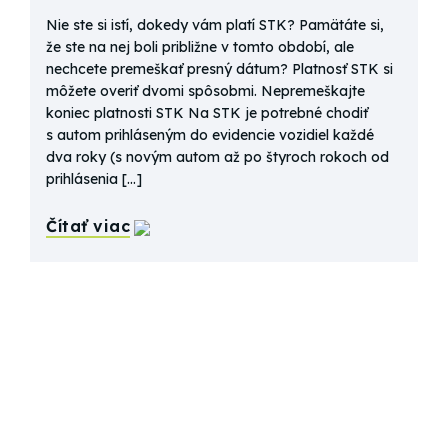
Nie ste si istí, dokedy vám platí STK? Pamätáte si,
že ste na nej boli približne v tomto období, ale
nechcete premeškať presný dátum? Platnosť STK si
môžete overiť dvomi spôsobmi. Nepremeškajte
koniec platnosti STK Na STK je potrebné chodiť
s autom prihláseným do evidencie vozidiel každé
dva roky (s novým autom až po štyroch rokoch od
prihlásenia […]
Čítať viac
Objednanie termínu