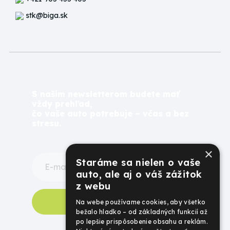
stk@biga.sk
S naším newsletterom budete mať
vždy prehľad,
čo vaše auto potrebuje – včas a bez
stresu.
×
Staráme sa nielen o vaše
auto, ale aj o váš zážitok
z webu
Odoberať newsletter
Na webe používame cookies, aby všetko
bežalo hladko – od základných funkcií až
po lepšie prispôsobenie obsahu a reklám.