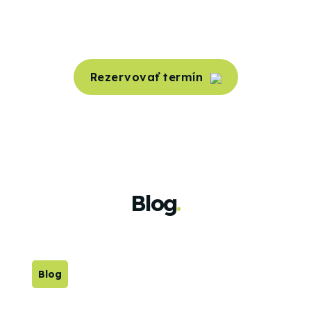
Garantujeme skoré termíny aj počas
najrušnejšej sezóny.
Rezervovať termín
Blog
.
Blog